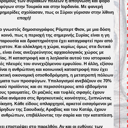
ς δρόμους των συριακών πόλεων ή απόγνωση και φόβο
ύγων στην Τουρκία και στην Ιορδανία. Με φανερή
εφημερίδες σχολίασαν, πως οι Σύριοι γύρισαν στην λίθινη
εποχή!
, ο γνωστός δημοσιογράφος Ρόμπερτ Φισκ, με μια δόση
κοινό, πως η περιοχή της σημερινής Συρίας είναι η γη
αρουσία και δραστηριότητα έχει καταγραφτεί πριν από
χιστον. Και ολόκληρη η χώρα, κυρίως όμως στα δυτικά
, είναι ένας ανεξερεύνητος αρχαιολογικός χώρος με
ς. Η καταστροφή και η λεηλασία αυτού του ιστορικού
κές πλευρές του συνεχιζόμενου εμφυλίου. Η άλλη, εξίσου
είναι η ανθρώπινη και κοινωνική καταστροφή που έχει
ακτική οικονομική οπισθοδρόμηση, η μετατροπή πόλεων
 κύματα των προσφύγων. Υπολογισμοί ανεβάζουν σε 70%
ικού προϊόντος και σε περισσότερους από εβδομήντα
τους τραυματίες. Οι μαζικές και τυφλές σφαγές έχουν
δια ανάμεσα στις θρησκευτικές κοινότητες, ξυπνώντας
κδίκηση. Κάθε είδους οπλαρχηγοί, αρκετοί εισαγόμενοι με
μίρηδων της Σαουδικής Αραβίας και του Κατάρ, έχουν
 ανθρώπων, επιβάλλοντας την σαρία και την καταπίεση.
έχει επιστρέψει στο παρελθόν. Αν και οι ευθύνες των