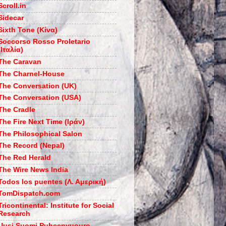
Scroll.in
Sidecar
Sixth Tone (Κίνα)
Soccorso Rosso Proletario
(Ιταλία)
The Caravan
The Charnel-House
The Conversation (UK)
The Conversation (USA)
The Cradle
The Fire Next Time (Ιράν)
The Philosophical Salon
The Record (Nepal)
The Red Herald
The Wire News India
Todos los puentes (Λ. Αμερική)
TomDispatch.com
Tricontinental: Institute for Social
Research
Uusi Suomi Puheenvuouro