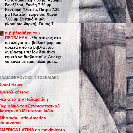
-
Θεσσαλονίκη 7.30 μμ Άγαλμα
Βενιζέλου, Ξάνθη 7.30 μμ
Κεντρική Πλατεία, Πάτρα 7.30
μμ Πλατεία Γεωργίου, Χανιά
7.00 μμ Ενετικό Λιμάνι
(Φρούριο Φιρκά), Σάμος 7...
η βιβλιοθήκη του
ΠΡΟΒΛΗΜΑ!
-
*Δυστυχώς στο
ιστολόγιο της βιβλιοθήκης μας
αρκετά από τα βιβλία που
ανεβάσαμε πλέον δεν είναι
εφικτό να διαβαστούν. Δεν έχει
να κάνει με εμάς αλλά με τι...
ΕΝΔΙΑΦΕΡΟΥΣΕΣ ΙΣΤΟΣΕΛΙΔΕΣ
Avani News
Ανατολικότερα
Νέα από την Παλαιστίνη
Περιοδικό του Επαναστατικού
Φοιτητικού Μετώπου, Ινδία
Alborada Latin America
Uncovered
AMERICA LATINA en movimiento