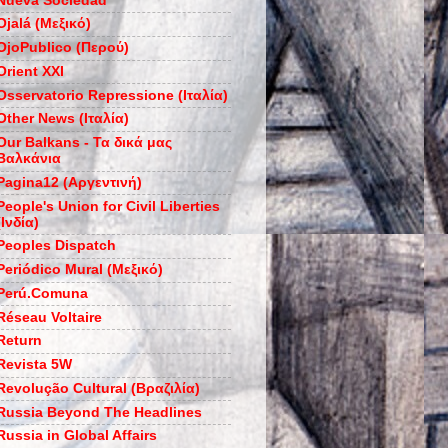
Nueva Sociedad
Ojalá (Μεξικό)
OjoPublico (Περού)
Orient XXI
Osservatorio Repressione (Ιταλία)
Other News (Ιταλία)
Our Balkans - Τα δικά μας
Βαλκάνια
Pagina12 (Αργεντινή)
People's Union for Civil Liberties
(Ινδία)
Peoples Dispatch
Periódico Mural (Μεξικό)
Perú.Comuna
Réseau Voltaire
Return
Revista 5W
Revolução Cultural (Βραζιλία)
Russia Beyond The Headlines
Russia in Global Affairs