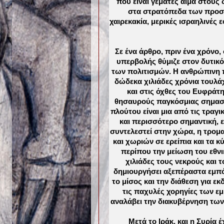
που είναι γεμάτες αίμα στου
στα στρατόπεδα των προσφ
χαιρεκακία, μερικές ισραηλινές 
Σε ένα άρθρο, πριν ένα χρόνο
υπερβολής θύμιζε στον δυτικό 
των πολιτισμών. Η ανθρώπινη π
δώδεκα χιλιάδες χρόνια τουλά
και στις όχθες του Ευφράτη
θησαυρούς παγκόσμιας σημασία
πλούτου είναι μια από τις τραγι
και περισσότερο σημαντική, 
συντελεστεί στην χώρα, η τρομ
και χωριών σε ερείπια και τα
περίπου την μείωση του εθν
χιλιάδες τους νεκρούς και 
δημιουργήσει αξεπέραστα εμπό
το μίσος και την διάθεση για ε
τις παχυλές χορηγίες των ε
αναλάβει την διακυβέρνηση των
Μετά το Ιράκ, και η Συρία 