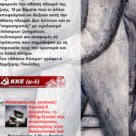
αφορούν την αθέατη πλευρά της
ζωής. Ή με θέματα που οι άλλοι
αποφεύγουν να δείξουν αυτή την
αθέατη πλευρά. Δεν λείπουν και οι
"παρεκτροπές" με σχολιασμό
επίκαιρων ζητημάτων,
πολιτισμού και αναφορές σε
πρόσωπα που σημάδεψαν με τη
παρουσία τους την αριστερά και
το λαϊκό κίνημα.
Τον «Αθέατο Κόσμο» γράφει ο
Δημήτρης Παυλίδης
Αντίσταση στις γειτονιές!
Κυριακή 9
Αυγούστου, το
ΚΚΕ(μ-λ) καλεί στις
συγκεντρώσεις
αλληλεγγύης στον
Παλαιστινιακό λαό