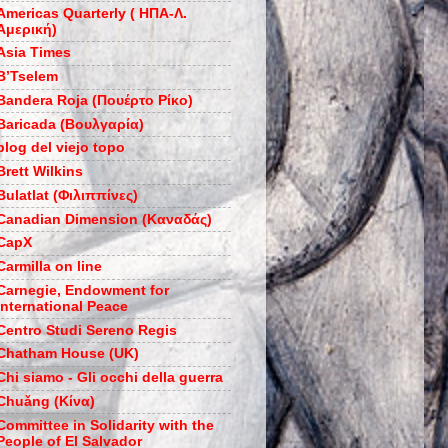
Americas Quarterly ( ΗΠΑ-Λ.
Αμερική)
Asia Times
B’Tselem
Bandera Roja (Πουέρτο Ρίκο)
Baricada (Βουλγαρία)
blog del viejo topo
Brett Wilkins
Bulatlat (Φιλιππίνες)
Canadian Dimension (Καναδάς)
CapX
Carmilla on line
Carnegie, Endowment for
International Peace
Centro Studi Sereno Regis
Chatham House (UK)
Chi siamo - Gli occhi della guerra
Chuǎng (Κίνα)
Committee in Solidarity with the
People of El Salvador