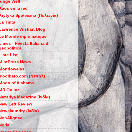
junge Welt
Kaos en la red
Krytyka Społeczna (Πολωνία)
La Tinta
Lawrence Wishart Blog
Le Monde diplomatique
Limes - Rivista Italiana di
geopolitica
Liste List
MintPress News
Mondoweiss
moolbato.com (Νεπάλ)
Moon of Alabama
MR Online
Nazariya Magazine (Ινδία)
New Left Review
Newslaundry (Ινδία)
NonAligned
Noria