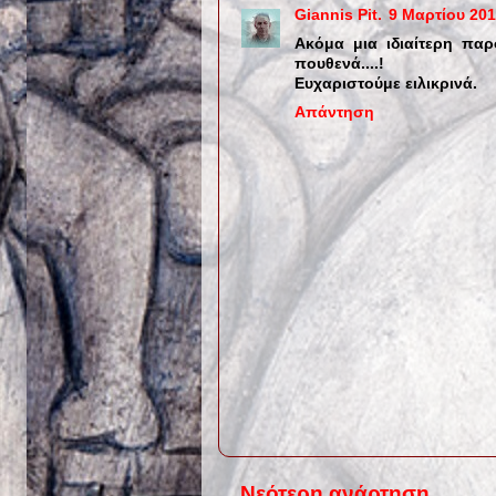
Giannis Pit.
9 Μαρτίου 2013
Ακόμα μια ιδιαίτερη πα
πουθενά....!
Ευχαριστούμε ειλικρινά.
Απάντηση
Νεότερη ανάρτηση