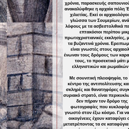
χρόνια, παρασκευής σαπουνιού
ανακαλύφθηκε η αρχαία πόλη Έμ
χιλιετίας. Εκεί οι αρχαιολόγ
γλώσσα των Σουμερίων, ανά
λόφους με τα ασβεστολιθικά πε
επτακόσιοι περίπου μικρ
πρωτοχριστιανικές εκκλησίες, 
τα βυζαντινά χρόνια. Ερειπωμέ
είναι γνωστές στους αρχαιολ
ένωναν τους δρόμους των καρα
τους, το προσεκτικό μάτι
ελληνιστικών και ρωμαϊκών
Με σουνιτική πλειοψηφία, το
κέντρο της αντιπολίτευσης και
σκληρές και θανατηφόρες συγκρ
συριακό στρατό, είναι περικυκ
δεν πήραν τον δρόμο της
φωτογραφίες που κυκλοφόρησ
γνωστό στον έξω κόσμο. Για ν
οικογένειες έχουν καταφύγει
μετατρέποντας τα σε καταφύγια κ