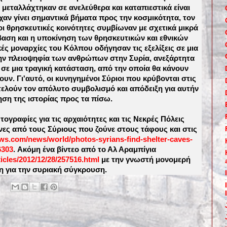
εταλλάχτηκαν σε ανελεύθερα και καταπιεστικά είναι
ίχαν γίνει σημαντικά βήματα προς την κοσμικότητα, τον
οι θρησκευτικές κοινότητες συμβίωναν με σχετικά μικρά
αση και η υποκίνηση των θρησκευτικών και εθνικών
ές μοναρχίες του Κόλπου οδήγησαν τις εξελίξεις σε μια
την πλειοψηφία των ανθρώπων στην Συρία, ανεξάρτητα
 σε μια τραγική κατάσταση, από την οποία θα κάνουν
ουν. Γι'αυτό, οι κυνηγημένοι Σύριοι που κρύβονται στις
ελούν τον απόλυτο συμβολισμό και απόδειξη για αυτήν
ηση της ιστορίας προς τα πίσω.
γραφίες για τις αρχαιότητες και τις Νεκρές Πόλεις
νες από τους Σύριους που ζούνε στους τάφους και στις
ws.com/news/world/photos-syrians-find-shelter-caves-
6303
. Ακόμη ένα βίντεο από το Αλ Αραμπίγια
rticles/2012/12/28/257516.html
με την γνωστή μονομερή
 για την συριακή σύγκρουση.