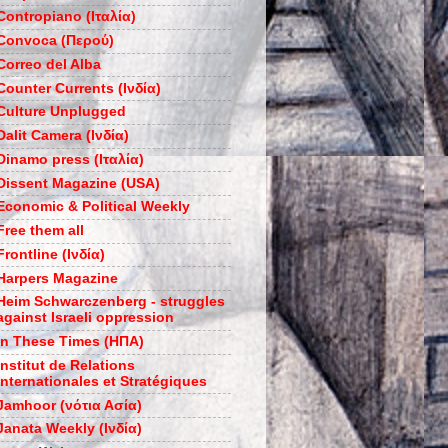
Contropiano (Ιταλία)
Convoca (Περού)
Correo del Alba
Counter Currents (Ινδία)
Culture Unplugged
Dalit Camera (Ινδία)
Dinamo press (Ιταλία)
Dissent Magazine (USA)
Economic & Political Weekly
Free them all
Frontline (Ινδία)
Harpers Magazine
Heim Schwarczenberg - struggles
against Israeli oppression
In These Times (ΗΠΑ)
Institut de Relations
Internationales et Stratégiques
Jamhoor (νότια Ασία)
Janata Weekly (Ινδία)