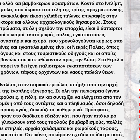
 αλλά και βαμβακερών υφασμάτων. Κοντά στο Ιντλίμπ,
πλα, που άκμασε στα τέλη της τρίτης προχριστιανικής
οι ανακάλυψαν είκοσι χιλιάδες πήλινες επιγραφές στην
κτορα και άλλους αρχαιολογικούς θησαυρούς. Στους
τρώματα, σε όλη σχεδόν την επαρχία, είναι διάσπαρτοι
οί οικισμοί, εκατό μικρές πόλεις, εγκαταστάσεις,
μοναστήρια και οχυρά, που χρονολογούνται κυρίως από
νες και εγκαταλειμμένες είναι οι Νεκρές Πόλεις, όπως
όγους και στους τουριστικούς οδηγούς και οι οποίες
βανιών που κατευθύνονταν προς την Δύση. Στα θεμέλια
 μπορεί να δει ίχνη παλιότερων εγκαταστάσεων των
 χρόνων, τάφους αρχόντων και ναούς παλιών θεών.
 Ιντλίμπ, στον συριακό εμφύλιο, υπήρξε από την αρχή
 της ένοπλης εξέγερσης. Σε όλη την περιφέρεια έγιναν
ούσεις, η πόλη, αν και συνεχίζει να ελέγχεται από τον
λωμένη από τους αντάρτες και ο πληθυσμός, όσοι δηλαδή
 προσφυγιάς, δοκιμάζεται καθημερινά. Πρόσφατες
αν στο διαδίκτυο έδειξαν κάτι που ήταν από καιρό
α γλιτώσουν από τους τυφλούς βομβαρδισμούς, πολλές
 σε σπηλιές, αρχαία χαλάσματα και ρωμαϊκούς τάφους,
αι σπίτια. Οι εικόνες σοκάρουν σχεδόν το ίδιο με αυτές