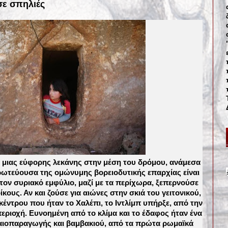
σε σπηλιές
ρο μιας εύφορης λεκάνης στην μέση του δρόμου, ανάμεσα
Πρωτεύουσα της ομώνυμης βορειοδυτικής επαρχίας είναι
 τον συριακό εμφύλιο, μαζί με τα περίχωρα, ξεπερνούσε
ίκους. Αν και ζούσε για αιώνες στην σκιά του γειτονικού,
κέντρου που ήταν το Χαλέπι, το Ιντλίμπ υπήρξε, από την
εριοχή. Ευνοημένη από το κλίμα και το έδαφος ήταν ένα
λαιοπαραγωγής και βαμβακιού, από τα πρώτα ρωμαϊκά