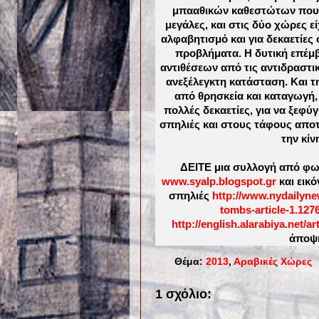
μπααθικών καθεστώτων που μ
μεγάλες, και στις δύο χώρες ε
αλφαβητισμό και για δεκαετίες 
προβλήματα. Η δυτική επέμβ
αντιθέσεων από τις αντιδραστικ
ανεξέλεγκτη κατάσταση. Και 
από θρησκεία και καταγωγή,
πολλές δεκαετίες, για να ξεφύγ
σπηλιές και στους τάφους αποτ
την κίν
ΔΕΙΤΕ μια συλλογή από φωτο
www.syalp.blogspot.gr
και εικό
σπηλιές
http://www.nydailyne
tombs-article-1.127
http://english.alarabiya.net/a
άποψη
Θέμα:
2013
,
Αραβικές Χώρες
1 σχόλιο: