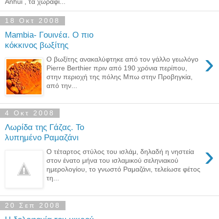
Anhui , τα χωράφι...
18 Οκτ 2008
Mambia- Γουινέα. Ο πιο
κόκκινος βωξίτης
›
Ο βωξίτης ανακαλύφτηκε από τον γάλλο γεωλόγο
Pierre Berthier πριν από 190 χρόνια περίπου,
στην περιοχή της πόλης Μπω στην Προβηγκία,
από την...
4 Οκτ 2008
Λωρίδα της Γάζας. Το
λυπημένο Ραμαζάνι
›
Ο τέταρτος στύλος του ισλάμ, δηλαδή η νηστεία
στον ένατο μήνα του ισλαμικού σεληνιακού
ημερολογίου, το γνωστό Ραμαζάνι, τελείωσε φέτος
τη...
20 Σεπ 2008