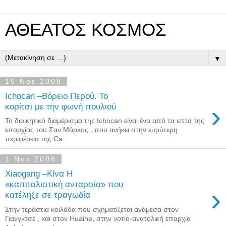
ΑΘΕΑΤΟΣ ΚΟΣΜΟΣ
▼
15 Νοε 2008
Ichocan –Βόρειο Περού. Το
›
κορίτσι με την φωνή πουλιού
Το διοικητικό διαμέρισμα της Ichocan είναι ένα από τα επτά της
επαρχίας του Σαν Μάρκος , που ανήκει στην ευρύτερη
περιφέρεια της Ca...
1 Νοε 2008
Xiaogang –Κίνα Η
«καπιταλιστική ανταρσία» που
›
κατέληξε σε τραγωδία
Στην τεράστια κοιλάδα που σχηματίζεται ανάμεσα στον
Γιανγκτσέ , και στον Huaihe, στην νοτιο-ανατολική επαρχία